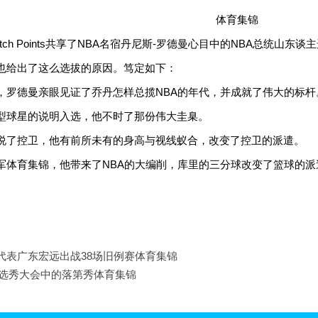
体育集锦
lutch Points共享了NBA名宿丹尼斯-罗德曼心目中的NBA总
也给出了这么选拔的原因。笃定如下：
，罗德曼亲眼见证了乔丹怎样总揽NBA的年代，并成就了伟大的标杆
型球星的说明入选，他不时了那份伟大圭臬。
说了控卫，他有前所未有的身高与视线蚁合，改变了控卫的派遣。
军体育集锦，他带来了NBA的大编削，库里的三分球改变了篮球的派
代表广东宏远出战38场旧例赛体育集锦
BA选秀大会中的落第秀体育集锦