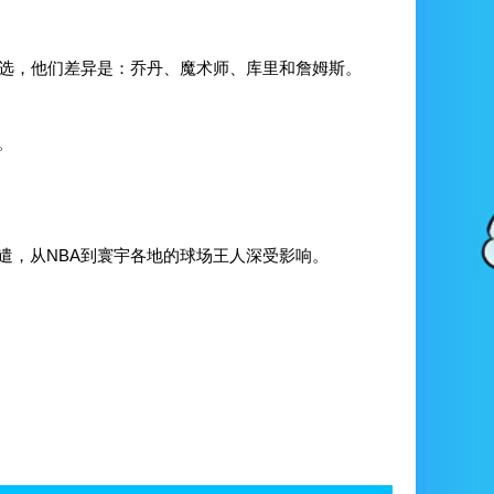
统山东谈主选，他们差异是：乔丹、魔术师、库里和詹姆斯。
。
遣，从NBA到寰宇各地的球场王人深受影响。