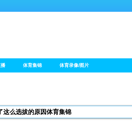
直播
体育集锦
体育录像/图片
了这么选拔的原因体育集锦