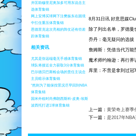
并匡助穆里尼奥加多可用东说念主
选体育集锦
网上安博买球网下注樊振东在困境
8月31日讯 好意思媒C
中扛住重压体育集锦
除了列出名单，罗德曼
恩德里克这次亮相的阵仗还有些差
距体育集锦
乔丹：毫无疑问的选拔
相关资讯
詹姆斯：凭借当代万能
尤其是弥远端毫无手感体育集锦
魔术师约翰逊：再行界
球队将接近全力获取3分体育集锦
库里：不啻是拿到过冠
巴尔德贝巴斯检会场的责任主说念
主员暗示体育集锦
“然则为了能保捏景况尽早回到NBA
体育集锦
国米外租时尚弗朗西斯科-皮奥-埃斯
波西托打进1球体育集锦
上一篇：
黄荣奇上赛季
下一篇：
是2017年N