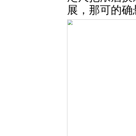
展，那可的确