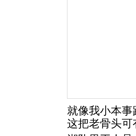
就像我小本事
这把老骨头可