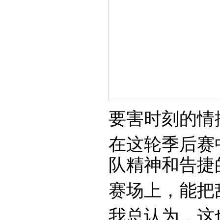
要害时刻的情
在这轮季后赛
队精神和告捷
赛场上，能把
我总认为，这