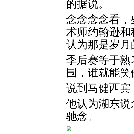
的据说。
念念念念看，
术师约翰逊和
认为那是岁月
季后赛等于熟
围，谁就能笑
说到马健西宾
他认为湖东说
驰念。