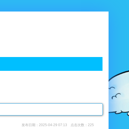
发布日期：2025-04-29 07:13 点击次数：225