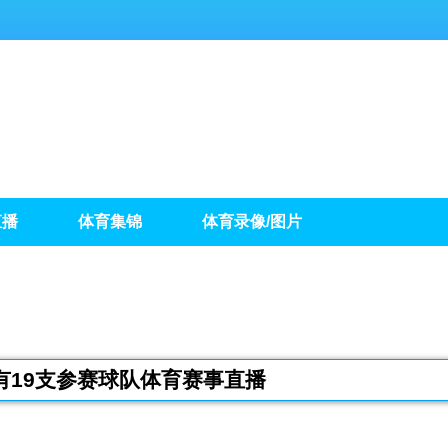
直播
体育集锦
体育录像/图片
有19支参赛球队体育赛事直播