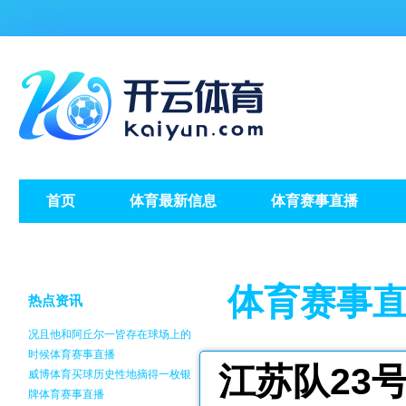
首页
体育最新信息
体育赛事直播
体育赛事
热点资讯
况且他和阿丘尔一皆存在球场上的
时候体育赛事直播
江苏队23
威博体育买球历史性地摘得一枚银
牌体育赛事直播