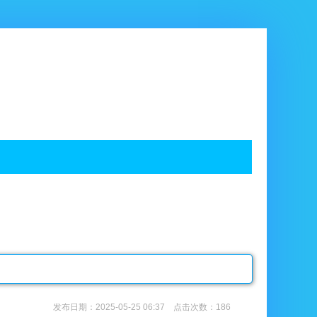
发布日期：2025-05-25 06:37 点击次数：186