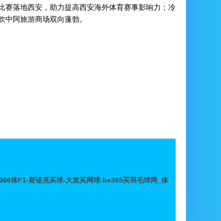
比赛落地西安，助力提高西安海外体育赛事影响力；冷
吹中阿旅游商场双向蓬勃。
t366体F1-斯诺克买球-大发买网球-be365买羽毛球网_体