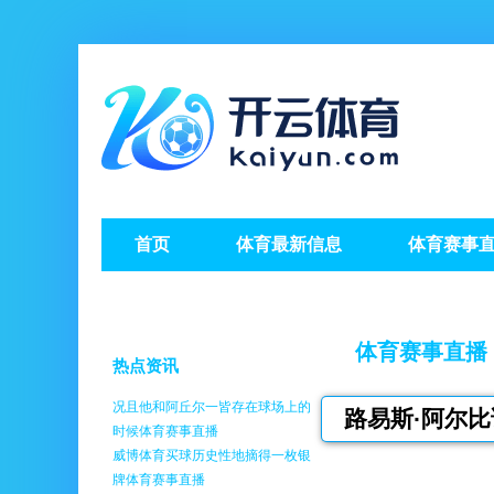
首页
体育最新信息
体育赛事
体育赛事直播
热点资讯
况且他和阿丘尔一皆存在球场上的
路易斯·阿尔
时候体育赛事直播
威博体育买球历史性地摘得一枚银
牌体育赛事直播