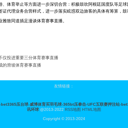
游、体育举止等方面进一步深切合营：积极鼓吹阿根廷国度队等足球
签证代理业务合营样式，进一步落实眩惑双边旅客的具体有筹算，鼓
业雅致同道插足漫谈体育赛事直播。
不仅投进重要三分体育赛事直播
成的滑坡体育赛事直播
友情链接：
bet3365压台球-威博体育买羽毛球-365bt压拳击-UFC五联赛押注站-be
讯环球
@2013-2022
RSS地图
HTML地图
Copyright
© 2013-2024