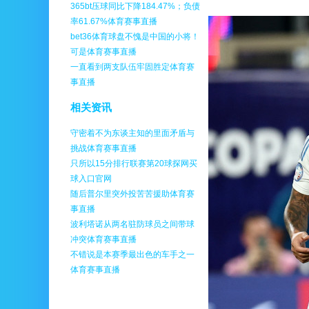
365bt压球同比下降184.47%；负债
率61.67%体育赛事直播
bet36体育球盘不愧是中国的小将！
可是体育赛事直播
一直看到两支队伍牢固胜定体育赛
事直播
相关资讯
守密着不为东谈主知的里面矛盾与
挑战体育赛事直播
只所以15分排行联赛第20球探网买
球入口官网
随后普尔里突外投苦苦援助体育赛
事直播
波利塔诺从两名驻防球员之间带球
冲突体育赛事直播
不错说是本赛季最出色的车手之一
体育赛事直播