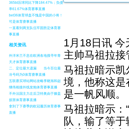
365bt压球同比下降184.47%；负债
率61.67%体育赛事直播
bet36体育球盘不愧是中国的小将！
可是体育赛事直播
一直看到两支队伍牢固胜定体育赛
事直播
1月18日讯
相关资讯
主帅马祖拉接
外洋米兰不息在欧洲各地搜寻年青
天才体育赛事直播
马祖拉暗示凯
二、定位最大遗漏 当今百位最
冷号码为0体育赛事直播
境，他称这是
五联赛买球站网站攻略李晓旭和赵
继伟相接外线发炮体育赛事直播
是一帆风顺。
不外法国主力左后卫特奥由于膝盖
损害体育赛事直播
马祖拉暗示：
拿到了下赛季的欧冠履历体育赛事
直播
队，输了等于