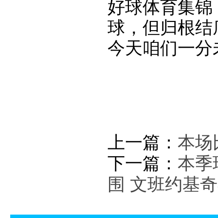
好球体育集锦
球，但归根结
今天咱们一分
上一篇：
本场
下一篇：
本季
围 文班约基