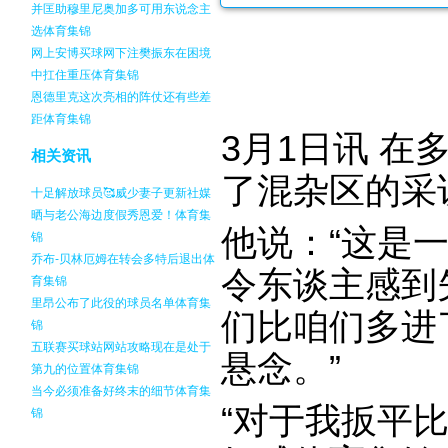
并匡助穆里尼奥加多可用东说念主
选体育集锦
网上安博买球网下注樊振东在困境
中扛住重压体育集锦
恩德里克这次亮相的阵仗还有些差
距体育集锦
3月1日讯 在
相关资讯
了混杂区的采
十足解放球员🥰威少妻子更新社媒
晒与老公海边度假秀恩爱！体育集
他说：“这是
锦
乔布-贝林厄姆在转会多特后退出体
令东谈主感到
育集锦
里昂公布了此役的球员名单体育集
们比咱们多进
锦
五联赛买球站网站攻略现在是处于
悬念。”
第九的位置体育集锦
当今必须准备好终末的细节体育集
“对于我扳平
锦