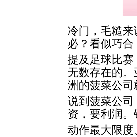
冷门，毛糙来
必？看似巧合
提及足球比赛
无数存在的。
洲的菠菜公司
说到菠菜公司
资，要利润。
动作最大限度