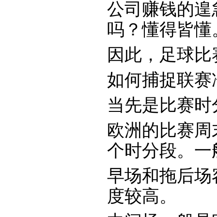
公司赚钱的遑
吗？懂得皆懂
因此，足球比
如何捕捉联赛
当先是比赛时
欧洲的比赛周
个时分段。一
早场和拖后场
度较高。