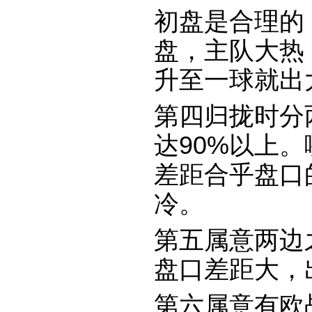
初盘是合理的
盘，主队大热
升至一球就出
第四归拢时分
达90%以上
差距合乎盘口
冷。
第五属意两边
盘口差距大，
第六属意有欧