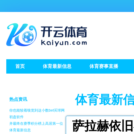
首页
体育最新信息
体育赛事直播
体育最新
热点资讯
你也能较着嗅觉到这小数bet买球网
初盘软件
萨拉赫依旧
并最终在赛季积分榜上高居第一位
体育最新信息