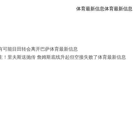
体育最新信息体育最新信息
有可能目田转会离开巴萨体育最新信息
主！里夫斯送抛传 詹姆斯底线升起但空接失败了体育最新信息