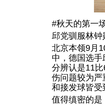
#秋天的第一场
邱党驯服林钟
北京本领9月1
中，德国选手
分辨认是11比
伤问题较为严
和接发球皆受
值得缜密的是