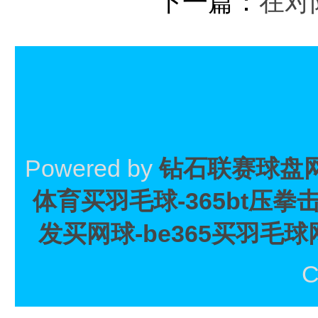
下一篇：
在对
Powered by
钻石联赛球盘网-
体育买羽毛球-365bt压拳击
发买网球-be365买羽毛
C