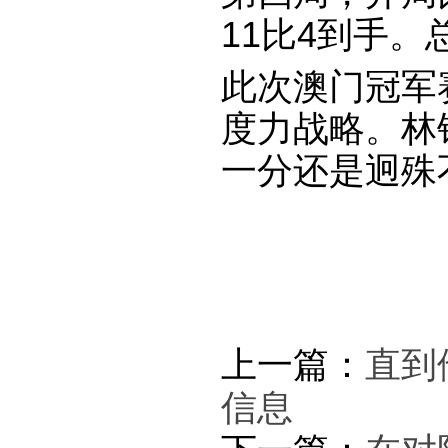
11比4到手。
此次澳门冠军
度力战略。林
一分还是迥殊
上一篇：
直到
信息