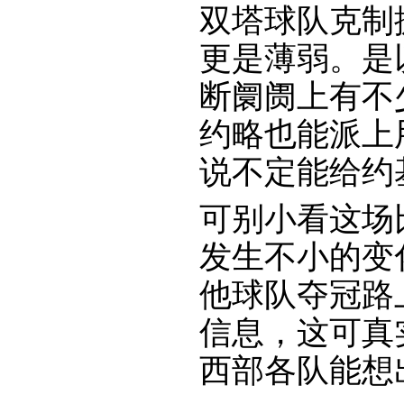
双塔球队克制
更是薄弱。是
断阛阓上有不
约略也能派上
说不定能给约
可别小看这场
发生不小的变
他球队夺冠路
信息，这可真
西部各队能想