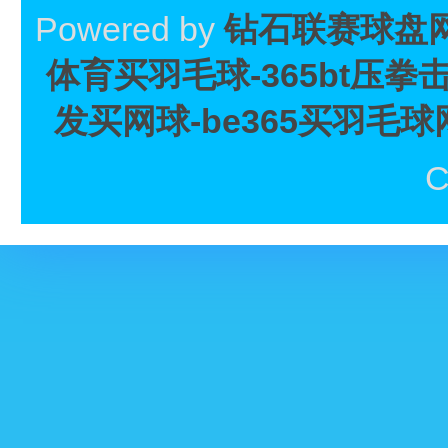
Powered by
钻石联赛球盘网-
体育买羽毛球-365bt压拳击
发买网球-be365买羽毛
C