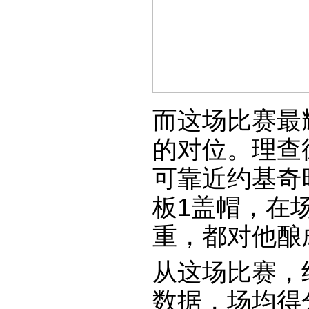
而这场比赛最
的对位。理查
可靠近约基奇
板1盖帽，在
重，都对他酿
从这场比赛，
数据，场均得分