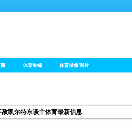
直播
体育集锦
体育录像/图片
21不敌凯尔特东谈主体育最新信息